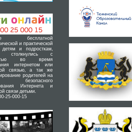
ние бесплатной
ической и практической
детям и подросткам,
ые столкнулись с
остью во время
ания интернетом или
ой связью, а так же
тирование родителей на
 безопасного
зования Интернета и
й связи детьми.
800-25-000-15