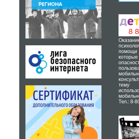
Оказа
психолог
помощи 
котор
опасн
пользов
мобильн
консуль
тему
исполь
мобильно
Тел.: 8-