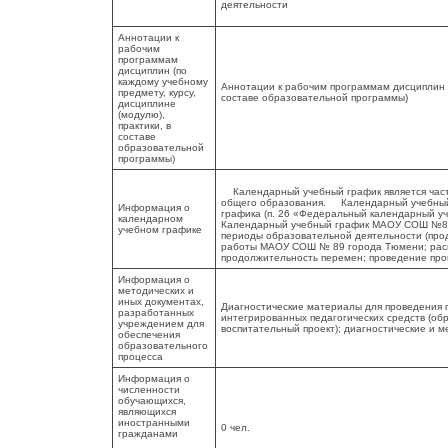
деятельности
Аннотации к
рабочим
программам
дисциплин (по
каждому учебному
Аннотации к рабочим программам дисциплин (п
предмету, курсу,
составе образовательной программы)
дисциплине
(модулю),
практики, в
составе
образовательной
программы)
Календарный учебный график является част
общего образования. Календарный учебный 
Информация о
графика (п. 26 «Федеральный календарный
календарном
Календарный учебный график МАОУ СОШ №89 
учебном графике
периоды образовательной деятельности (про
работы МАОУ СОШ № 89 города Тюмени; расп
продолжительность перемен; проведение про
Информация о
методических и
иных документах,
Диагностические материалы для проведения 
разработанных
интегрированных педагогических средств (о
учреждением для
воспитательный проект); диагностические и 
обеспечения
образовательного
процесса
Информация о
численности
обучающихся,
являющихся
иностранными
0 чел.
гражданами