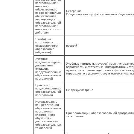
программы (при
наличии),
общественная,
Бессрочно
профессионально-
Общественная, профессионально-общественн
общественная
аккредитация
образовательной
программы (при
наличии), срок их
действия
Язык(и), на
котором(ых)
осуществляется
русский
образование
(обучение)
Учебные
предметы, курсы,
Учебные предметы:
русский язык, литератур
дисциплины
вероятность и статистика, информатика, исто
(модули),
музыка, технология, адаптивная физическая к
предусмотренные
коррекция по русскому языку и математике, п
образовательной
программой
Практика,
предусмотренная
Не предусмотрено
образовательной
программой
Использование
при реализации
образовательной
программы
При реализации образовательной программы
электронного
технологии
обучения и
дистанционных
образовательных
технологий