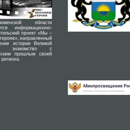
енской области
ется информационно-
ительский проект «Мы –
 героев», направленный
ение истории Великой
ы, знакомство с
еским прошлым своей
 региона.