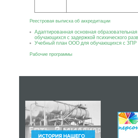
Реестровая выписка об аккредитации
Адаптированная основная образовательная
обучающихся с задержкой психического раз
Учебный план ООО для обучающихся с ЗПР -
Рабочие программы