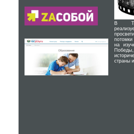
В Тюм
реализу
просвет
потомки
на изуч
Побед
историч
страны и