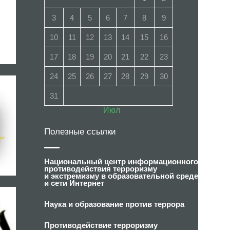
3
4
5
6
7
8
9
10
11
12
13
14
15
16
17
18
19
20
21
22
23
24
25
26
27
28
29
30
31
Июл
Полезные ссылки
Национальный центр информационного
противодействия терроризму
и экстремизму в образовательной среде
и сети Интернет
Наука и образование против террора
Противодействие терроризму