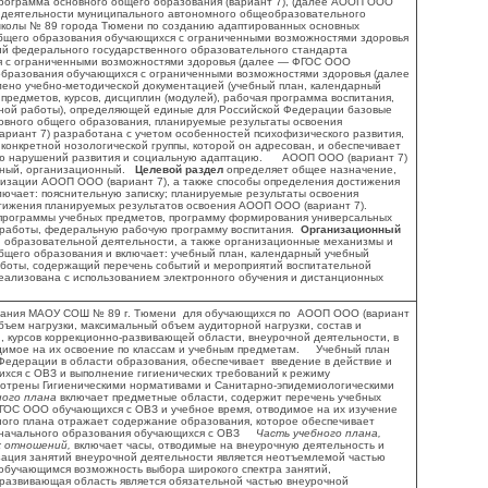
рограмма основного общего образования (вариант 7), (далее АООП ООО
 деятельности муниципального автономного общеобразовательного
колы № 89 города Тюмени по созданию адаптированных основных
бщего образования обучающихся с ограниченными возможностями здоровья
ий федерального государственного образовательного стандарта
я с ограниченными возможностями здоровья (далее — ФГОС ООО
 образования обучающихся с ограниченными возможностями здоровья (далее
о учебно-методической документацией (учебный план, календарный
предметов, курсов, дисциплин (модулей), рабочая программа воспитания,
ной работы), определяющей единые для Российской Федерации базовые
овного общего образования, планируемые результаты освоения
иант 7) разработана с учетом особенностей психофизического развития,
онкретной нозологической группы, которой он адресован, и обеспечивает
ию нарушений развития и социальную адаптацию. АООП ООО (вариант 7)
льный, организационный.
Целевой раздел
определяет общее назначение,
лизации АООП ООО (вариант 7), а также способы определения достижения
ключает: пояснительную записку; планируемые результаты освоения
ижения планируемых результатов освоения АООП ООО (вариант 7).
программы учебных предметов, программу формирования универсальных
 работы, федеральную рабочую программу воспитания.
Организационный
 образовательной деятельности, а также организационные механизмы и
бщего образования и включает: учебный план, календарный учебный
аботы, содержащий перечень событий и мероприятий воспитательной
лизована с использованием электронного обучения и дистанционных
ания МАОУ СОШ № 89 г. Тюмени для обучающихся по АООП ООО (вариант
бъем нагрузки, максимальный объем аудиторной нагрузки, состав и
, курсов коррекционно-развивающей области, внеурочной деятельности, в
одимое на их освоение по классам и учебным предметам. Учебный план
Федерации в области образования, обеспечивает введение в действие и
ся с ОВЗ и выполнение гигиенических требований к режиму
мотрены Гигиеническими нормативами и Санитарно-эпидемиологическими
ого плана
включает предметные области, содержит перечень учебных
ОС ООО обучающихся с ОВЗ и учебное время, отводимое на их изучение
ного плана отражает содержание образования, которое обеспечивает
 начального образования обучающихся с ОВЗ
Часть учебного плана,
х отношений,
включает часы, отводимые на внеурочную деятельность и
ация занятий внеурочной деятельности является неотъемлемой частью
 обучающимся возможность выбора широкого спектра занятий,
-развивающая область является обязательной частью внеурочной