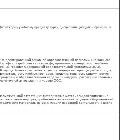
о каждому учебному предмету, курсу, дисциплине (модулю), практики, в
ью адаптированной основной образовательной программы начального
график разработан на основе федерального календарного учебного
 учебный график» Федеральной образовательной программы ООО).
города Тюмени регламентирует: календарные периоды учебного года;
должительность учебных периодов, продолжительность каникул; режим
ределение образовательной недельной нагрузки; расписание звонков и
межуточной аттестации на уровне ООО.
промежуточной аттестации; методические материалы для применения
бразовательный маршрут, проблемная жизненная ситуация, общешкольный
методические материалы по организации проектной деятельности в школе