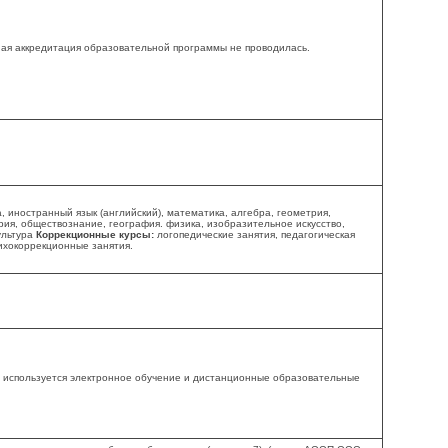
ая аккредитация образовательной программы не проводилась.
а, иностранный язык (английский), математика, алгебра, геометрия,
рия, обществознание, география. физика, изобразительное искусство,
ультура
Коррекционные курсы:
логопедические занятия, педагогическая
сихокоррекционные занятия.
 используется электронное обучение и дистанционные образовательные