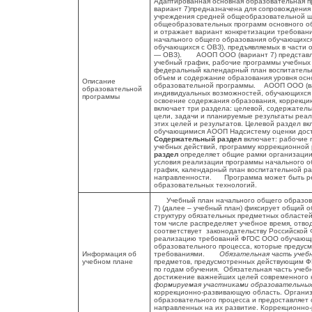
Адаптированная основная образовательная п
вариант 7)предназначена для сопровождения
учреждения средней общеобразовательной ш
общеобразовательных программ основного о
и отражает вариант конкретизации требован
начального общего образования обучающихс
обучающихся с ОВЗ), предъявляемых в части
— ОВЗ). АООП ООО (вариант 7) представлен
учебный график, рабочие программы учебных 
федеральный календарный план воспитатель
объем и содержание образования уровня осн
Описание
образовательной программы. АООП ООО (вар
образовательной
индивидуальных возможностей, обучающихся к
программы
освоение содержания образования, коррекц
включает три раздела: целевой, содержате
цели, задачи и планируемые результаты реа
этих целей и результатов. Целевой раздел в
обучающимися АООП Надсистему оценки дост
Содержательный раздел
включает: рабочие 
учебных действий, программу коррекционной
раздел
определяет общие рамки организации
условия реализации программы начального о
график, календарный план воспитательной р
направленности. Программа может быть реа
образовательных технологий.
Учебный план начального общего образов
7) (далее – учебный план) фиксирует общий о
структуру обязательных предметных областей
том числе распределяет учебное время, отв
соответствует законодательству Российской 
реализацию требований ФГОС ООО обучающих
образовательного процесса, которые предус
Информация об
требованиями.
Обязательная часть учебн
учебном плане
предметов, предусмотренных действующим ФГ
по годам обучения. Обязательная часть учеб
достижение важнейших целей современного
формируемая участниками образовательны
коррекционно-развивающую область. Организ
образовательного процесса и предоставляет
направленных на их развитие. Коррекционно