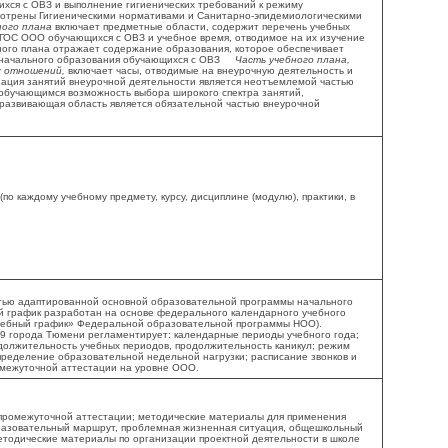
ся с ОВЗ и выполнение гигиенических требований к режиму
мотрены Гигиеническими нормативами и Санитарно-эпидемиологическими
ого плана
включает предметные области, содержит перечень учебных
ОС ООО обучающихся с ОВЗ и учебное время, отводимое на их изучение
ного плана отражает содержание образования, которое обеспечивает
 начального образования обучающихся с ОВЗ
Часть учебного плана,
х отношений,
включает часы, отводимые на внеурочную деятельность и
ация занятий внеурочной деятельности является неотъемлемой частью
 обучающимся возможность выбора широкого спектра занятий,
-развивающая область является обязательной частью внеурочной
о каждому учебному предмету, курсу, дисциплине (модулю), практики, в
ью адаптированной основной образовательной программы начального
график разработан на основе федерального календарного учебного
 учебный график» Федеральной образовательной программы НОО).
города Тюмени регламентирует: календарные периоды учебного года;
должительность учебных периодов, продолжительность каникул; режим
еделение образовательной недельной нагрузки; расписание звонков и
межуточной аттестации на уровне ООО.
промежуточной аттестации; методические материалы для применения
бразовательный маршрут, проблемная жизненная ситуация, общешкольный
методические материалы по организации проектной деятельности в школе