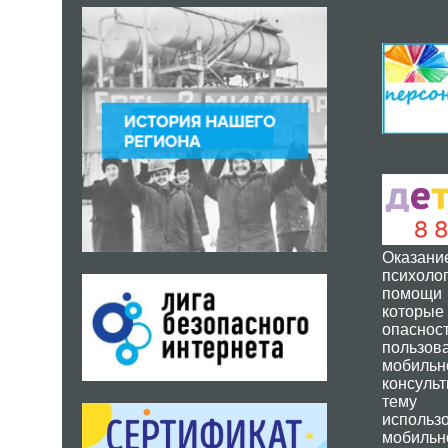
Оказа
психолог
помощи 
котор
опасн
пользов
мобильн
консуль
тему
исполь
мобильно