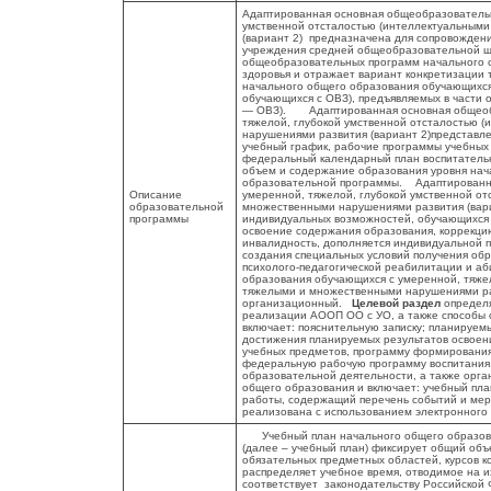
Адаптированная основная общеобразовательн
умственной отсталостью (интеллектуальным
(вариант 2) предназначена для сопровожден
учреждения средней общеобразовательной ш
общеобразовательных программ начального 
здоровья и отражает вариант конкретизации
начального общего образования обучающихс
обучающихся с ОВЗ), предъявляемых в части
— ОВЗ). Адаптированная основная общеобр
тяжелой, глубокой умственной отсталостью 
нарушениями развития (вариант 2)представл
учебный график, рабочие программы учебных 
федеральный календарный план воспитатель
объем и содержание образования уровня нач
образовательной программы. Адаптированна
Описание
умеренной, тяжелой, глубокой умственной о
образовательной
множественными нарушениями развития (вари
программы
индивидуальных возможностей, обучающихся к
освоение содержания образования, коррекц
инвалидность, дополняется индивидуальной 
создания специальных условий получения обр
психолого-педагогической реабилитации и а
образования обучающихся с умеренной, тяже
тяжелыми и множественными нарушениями раз
организационный.
Целевой раздел
определя
реализации АООП ОО с УО, а также способы 
включает: пояснительную записку; планируе
достижения планируемых результатов освое
учебных предметов, программу формирования
федеральную рабочую программу воспитани
образовательной деятельности, а также орг
общего образования и включает: учебный пл
работы, содержащий перечень событий и ме
реализована с использованием электронного
Учебный план начального общего образов
(далее – учебный план) фиксирует общий объе
обязательных предметных областей, курсов к
распределяет учебное время, отводимое на 
соответствует законодательству Российской 