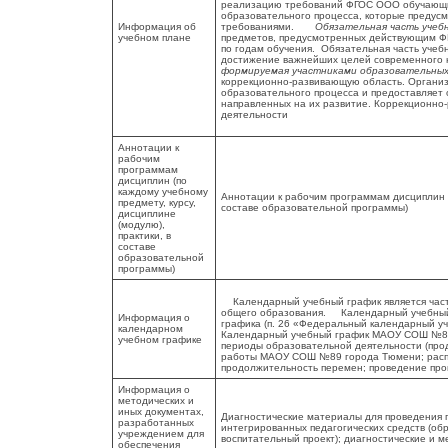
реализацию требований ФГОС ООО обучающих
образовательного процесса, которые предус
Информация об
требованиями.
Обязательная часть учебн
учебном плане
предметов, предусмотренных действующим ФГ
по годам обучения. Обязательная часть учеб
достижение важнейших целей современного
формируемая участниками образовательны
коррекционно-развивающую область. Организ
образовательного процесса и предоставляет
направленных на их развитие. Коррекционно
деятельности
Аннотации к
рабочим
программам
дисциплин (по
каждому учебному
Аннотации к рабочим программам дисциплин (п
предмету, курсу,
составе образовательной программы)
дисциплине
(модулю),
практики, в
составе
образовательной
программы)
Календарный учебный график является част
общего образования. Календарный учебный 
Информация о
графика (п. 26 «Федеральный календарный
календарном
Календарный учебный график МАОУ СОШ №89 
учебном графике
периоды образовательной деятельности (про
работы МАОУ СОШ №89 города Тюмени; распр
продолжительность перемен; проведение про
Информация о
методических и
иных документах,
Диагностические материалы для проведения 
разработанных
интегрированных педагогических средств (о
учреждением для
воспитательный проект); диагностические и 
обеспечения