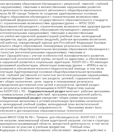
ая программа образования обучающихся с умеренной, тяжелой, глубокой
и нарушениями), тяжелыми и множественными нарушениями развития
ия деятельности муниципального автономного общеобразовательного
колы № 89 города Тюмени по созданию адаптированных основных
общего образования обучающихся с ограниченными возможностями
 требований федерального государственного образовательного стандарта
я с ограниченными возможностями здоровья (далее — ФГОС ООО
 образования обучающихся с ограниченными возможностями здоровья (далее
азовательная программа образования обучающихся с умеренной,
(интеллектуальными нарушениями), тяжелыми и множественными
ено учебно-методической документацией (учебный план, календарный
предметов, курсов, дисциплин (модулей), рабочая программа воспитания,
ной работы), определяющей единые для Российской Федерации базовые
ального общего образования, планируемые результаты освоения
я основная общеобразовательная программа образования обучающихся с
тсталостью (интеллектуальными нарушениями), тяжелыми и
ант 2)разработана с учетом особенностей психофизического развития,
онкретной нозологической группы, которой он адресован, и обеспечивает
ию нарушений развития и социальную адаптацию. АООП ОО с УО имеющих
программой реабилитации, абилитации инвалида (далее — ИПРА) в части
азования и обеспечения психолого-педагогической помощи, в том числе
билитации Адаптированная основная общеобразовательная программа
лой, глубокой умственной отсталостью (интеллектуальными нарушениями),
вития (вариант 2)включает три раздела: целевой, содержательный,
ет общее назначение, цели, задачи и планируемые результаты
определения достижения этих целей и результатов. Целевой раздел
мые результаты освоения обучающимися АООП Надсистему оценки
ния АООП ОО с УО.
Содержательный раздел
включает: рабочие программы
 универсальных учебных действий, программу коррекционной работы,
я.
Организационный раздел
определяет общие рамки организации
анизационные механизмы и условия реализации программы начального
ан, календарный учебный график, календарный план воспитательной
роприятий воспитательной направленности. Программа может быть
 обучения и дистанционных образовательных технологий.
ания МАОУ СОШ № 89 г. Тюмени для обучающихся по АООП ОО с УО
м нагрузки, максимальный объем аудиторной нагрузки, состав и структуру
оррекционно-развивающей области, внеурочной деятельности, в том числе
их освоение по классам и учебным предметам. Учебный план
Федерации в области образования, обеспечивает введение в действие и