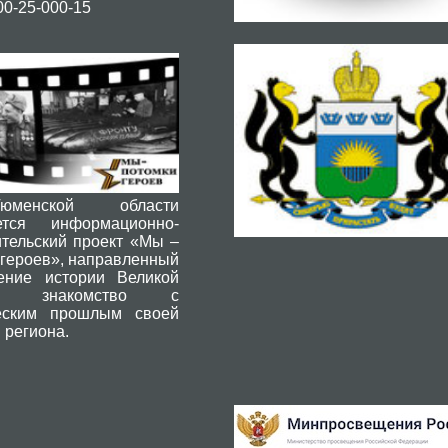
800-25-000-15
енской области
ется информационно-
ительский проект «Мы –
 героев», направленный
ение истории Великой
ы, знакомство с
еским прошлым своей
 региона.