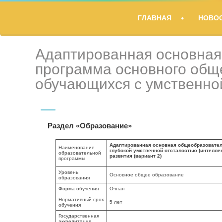
TITLE
ГЛАВНАЯ
НОВО
DESCRIPTION
Адаптированная основная
программа основного общ
обучающихся с умственно
Раздел «Образование»
Адаптированная основная общеобразовател
Наименование
глубокой умственной отсталостью (интелл
образовательной
развития (вариант 2)
программы
Уровень
Основное общее образование
образования
Форма обучения
Очная
Нормативный срок
5 лет
обучения
Государственная
аккредитация