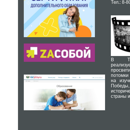
Тел.: 8-
В Тюм
реализу
просвет
потомки
на изуч
Побед
историч
страны и