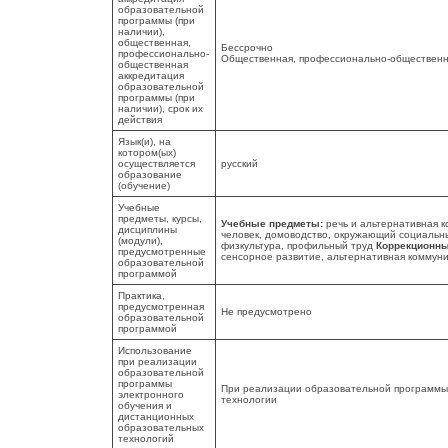
образовательной
программы (при
наличии),
общественная,
Бессрочно
профессионально-
Общественная, профессионально-общественн
общественная
аккредитация
образовательной
программы (при
наличии), срок их
действия
Язык(и), на
котором(ых)
осуществляется
русский
образование
(обучение)
Учебные
предметы, курсы,
Учебные предметы:
речь и альтернативная 
дисциплины
человек, домоводство, окружающий социальны
(модули),
физкультура, профильный труд
Коррекционны
предусмотренные
сенсорное развитие, альтернативная коммуни
образовательной
программой
Практика,
предусмотренная
Не предусмотрено
образовательной
программой
Использование
при реализации
образовательной
программы
При реализации образовательной программы
электронного
технологии
обучения и
дистанционных
образовательных
технологий