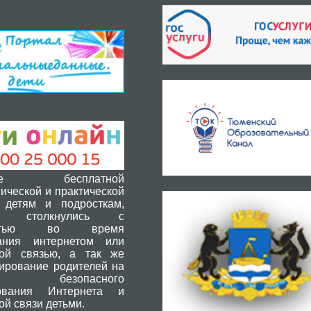
ние бесплатной
ической и практической
детям и подросткам,
ые столкнулись с
остью во время
ания интернетом или
ой связью, а так же
тирование родителей на
 безопасного
зования Интернета и
й связи детьми.