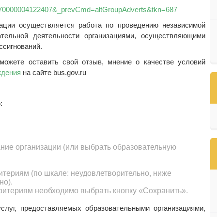
Id=70000004122407&_prevCmd=altGroupAdverts&tkn=687
ации осуществляется работа по проведению независимой
ательной деятельности организациями, осуществляющими
ссигнований.
ожете оставить свой отзыв, мнение о качестве условий
ждения
на сайте bus.gov.ru
:
ание организации (или выбрать образовательную
итериям (по шкале: неудовлетворительно, ниже
но).
ритериям необходимо выбрать кнопку «Сохранить».
 услуг, предоставляемых образовательными организациями,