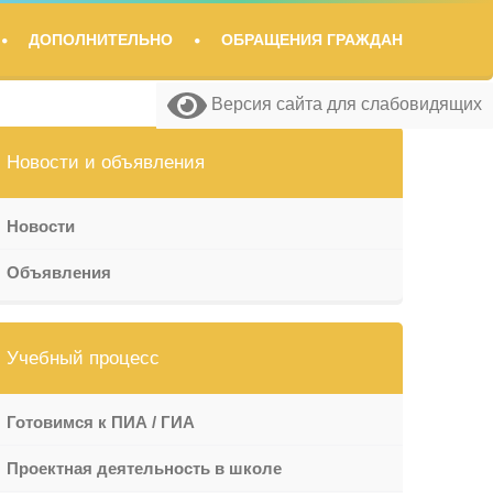
ДОПОЛНИТЕЛЬНО
ОБРАЩЕНИЯ ГРАЖДАН
Версия сайта для слабовидящих
Версия сайта для слабовидящих
Версия сайта для слабовидящих
Версия сайта для слабовидящих
Новости и объявления
Новости
Объявления
Учебный процесс
Готовимся к ПИА / ГИА
Проектная деятельность в школе