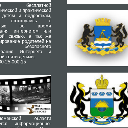
ние бесплатной
ической и практической
детям и подросткам,
ые столкнулись с
остью во время
ания интернетом или
ой связью, а так же
тирование родителей на
 безопасного
зования Интернета и
й связи детьми.
800-25-000-15
енской области
ется информационно-