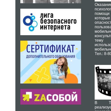
Оказа
психолог
помощи 
котор
опасн
пользов
мобильн
консуль
тему
исполь
мобильно
Тел.: 8-
В Тюм
реализу