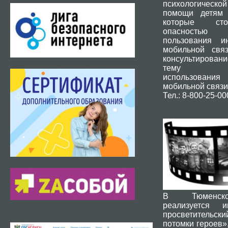
психологической
помощи детям 
которые ст
опасность
пользования и
мобильной свя
консультировани
тему без
использования
мобильной связи
Тел.: 8-800-25-00
В Тюменск
реализуется и
просветительски
потомки героев»