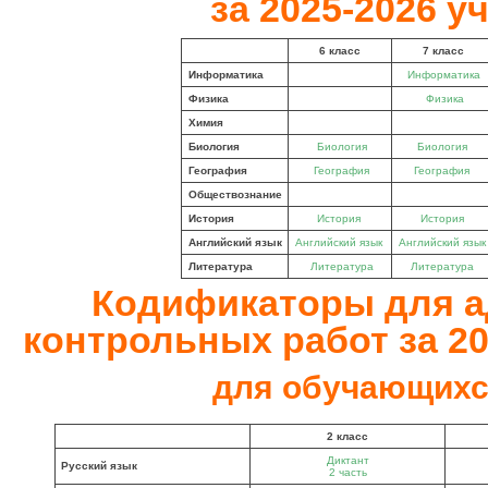
за 2025-2026 у
6 класс
7 класс
Информатика
Информатика
Физика
Физика
Химия
Биология
Биология
Биология
География
География
География
Обществознание
История
История
История
Английский язык
Английский язык
Английский язык
Литература
Литература
Литература
Кодификаторы для 
контрольных работ за 20
для обучающихся
2 класс
Диктант
Русский язык
2 часть