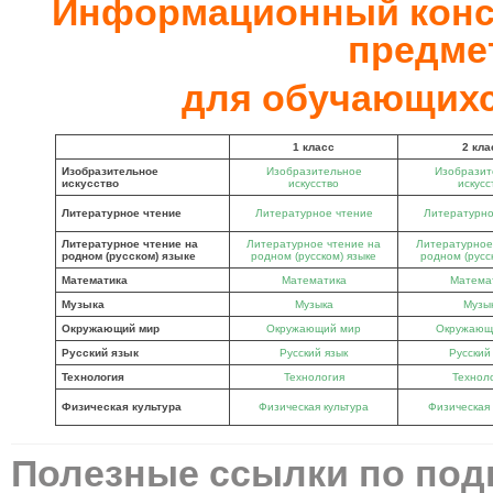
Информационный конс
предме
для обучающихс
1 класс
2 кла
Изобразительное
Изобразительное
Изобразит
искусство
искусство
искусс
Литературное чтение
Литературное чтение
Литературно
Литературное чтение на
Литературное чтение на
Литературное
родном (русском) языке
родном (русском) языке
родном (русс
Математика
Математика
Матема
Музыка
Музыка
Музы
Окружающий мир
Окружающий мир
Окружающ
Русский язык
Русский язык
Русский
Технология
Технология
Технол
Физическая культура
Физическая культура
Физическая 
Полезные ссылки по подг