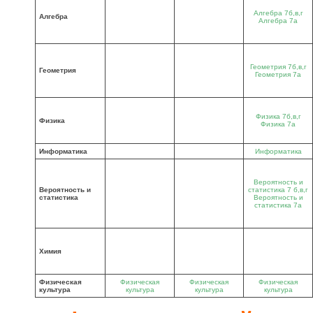
Алгебра 7б,в,г
Алгебра
Алгебра 7а
Геометрия 7б,в,г
Геометрия
Геометрия 7а
Физика 7б,в,г
Физика
Физика 7а
Информатика
Информатика
Вероятность и
Вероятность и
статистика 7 б,в,г
статистика
Вероятность и
статистика 7а
Химия
Физическая
Физическая
Физическая
Физическая
культура
культура
культура
культура