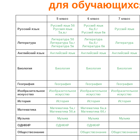
для обучающихся
5 класс
6 класс
7 класс
Русский язык 5б
Русский язык
Русский язык
Русския язык
6а,б,г
Русский язык
5а,в,г
Русский язык 6в
Литература 5б
Литература
Литература
Литература 5а,г
6а,б,г
Литература
Литература 5в
Литература 6в
Английский язык
Английский язык
Английский язык
Английский язык
Биология
Биология
Биология
Биология
География
География
География
География
Изобразительное
Изобразительное
Изобразительное
Изобразительное
искусство
искусство
искусство
искусство
История
История
История
История
Математика 5а,г
Математика 6а,в
Математика
Математика 5б,в
Математика 6б,г
Музыка
Музыка
Музыка
Музыка
ОДНКНР
ОДНКНР
ОДНКНР
Обществознание
Обществознание
Обществознание