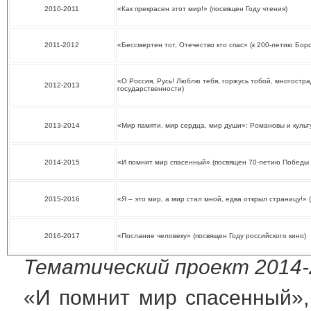
2010-2011
«Как прекрасен этот мир!» (посвящен Году чтения)
2011-2012
«Бессмертен тот, Отечество кто спас» (к 200-летию Бор
«О Россия, Русь! Люблю тебя, горжусь тобой, многостр
2012-2013
государственности)
2013-2014
«Мир памяти, мир сердца, мир души»: Романовы и культ
2014-2015
«И помнит мир спасенный» (посвящен 70-летию Победы 
2015-2016
«Я – это мир, а мир стал мной, едва открыл страницу!» 
2016-2017
«Послание человеку» (посвящен Году российского кино)
Тематический проект 2014-2
«И помнит мир спасенный»,