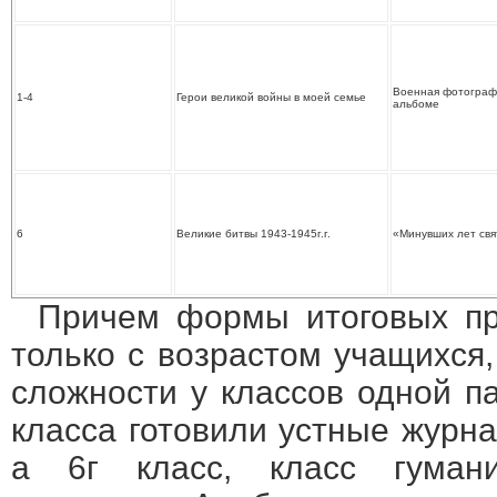
Военная фотограф
1-4
Герои великой войны в моей семье
альбоме
6
Великие битвы 1943-1945г.г.
«Минувших лет свят
Причем формы итоговых пр
только с возрастом учащихся,
сложности у классов одной п
класса готовили устные журна
а 6г класс, класс гумани