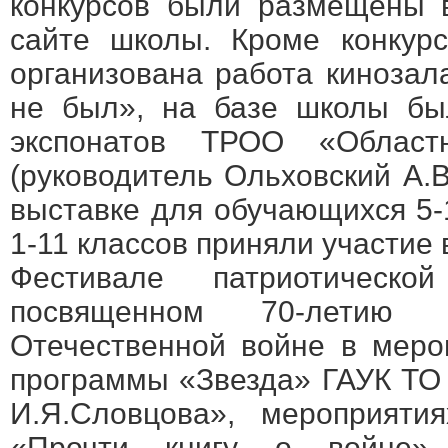
конкурсов были размещены 
сайте школы. Кроме конкур
организована работа кинозал
не был», на базе школы бы
экспонатов ТРОО «Област
(руководитель Ольховский А.В
выставке для обучающихся 5-
1-11 классов приняли участие 
Фестивале патриотическ
посвященном 70-летию
Отечественной войне в меро
программы «Звезда» ГАУК ТО
И.Я.Словцова», мероприят
«Прочти книгу о войне»