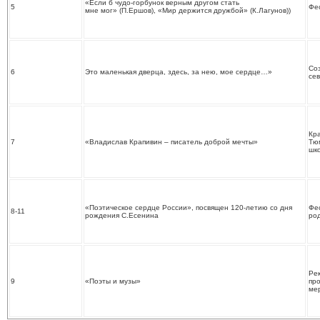
«Если б чудо-горбунок верным другом стать
5
Фе
мне мог» (П.Ершов), «Мир держится дружбой» (К.Лагунов))
Со
6
Это маленькая дверца, здесь, за нею, мое сердце…»
се
Кра
7
«Владислав Крапивин – писатель доброй мечты»
Тюм
шк
«Поэтическое сердце России», посвящен 120-летию со дня
Фес
8-11
рождения С.Есенина
ро
Рек
9
«Поэты и музы»
про
ме