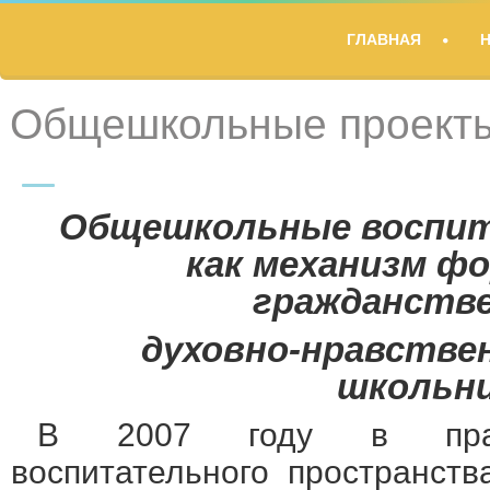
TITLE
ГЛАВНАЯ
DESCRIPTION
Общешкольные проект
Общешкольные воспи
как механизм ф
гражданств
духовно-нравстве
школьн
В 2007 году в практ
воспитательного пространст