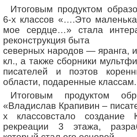
Итоговым продуктом образ
6-х классов «….Это маленька
мое сердце…» стала интера
реконструкция быта
северных народов — яранга, и 
кл., а также сборники мульт
писателей и поэтов корен
области, подаренные классам.
Итоговым продуктом обр
«Владислав Крапивин – писат
х классовстало создание К
рекреации 3 этажа, разра
который стал его основой.