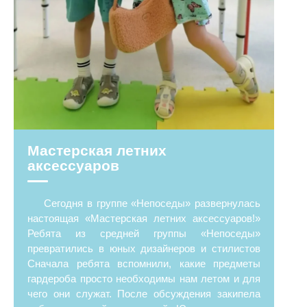
Мастерская летних
аксессуаров
Сегодня в группе «Непоседы» развернулась
настоящая «Мастерская летних аксессуаров!»
Ребята из средней группы «Непоседы»
превратились в юных дизайнеров и стилистов
Сначала ребята вспомнили, какие предметы
гардероба просто необходимы нам летом и для
чего они служат. После обсуждения закипела