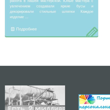
работа в нашей мастерской. Юные мастера с
увлечением создавали яркие бусы и
декорировали стильные шляпки Каждое
изделие …
Подробнее